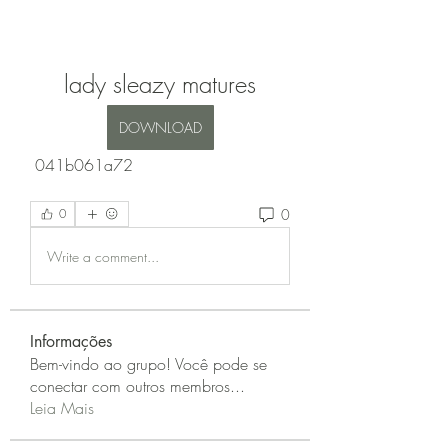
lady sleazy matures
DOWNLOAD
 041b061a72
0
0
Write a comment...
Informações
Bem-vindo ao grupo! Você pode se
conectar com outros membros
...
Leia Mais