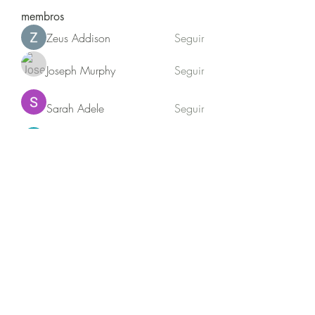
membros
Zeus Addison
Seguir
Joseph Murphy
Seguir
Sarah Adele
Seguir
beomgyu choi
Seguir
Akash Tyagi
Seguir
Ver todos os membros (63)
Jequitibá sustentabilidade