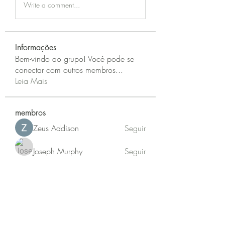
Write a comment...
Informações
Bem-vindo ao grupo! Você pode se
conectar com outros membros
...
Leia Mais
membros
Zeus Addison
Seguir
Joseph Murphy
Seguir
Sarah Adele
Seguir
beomgyu choi
Seguir