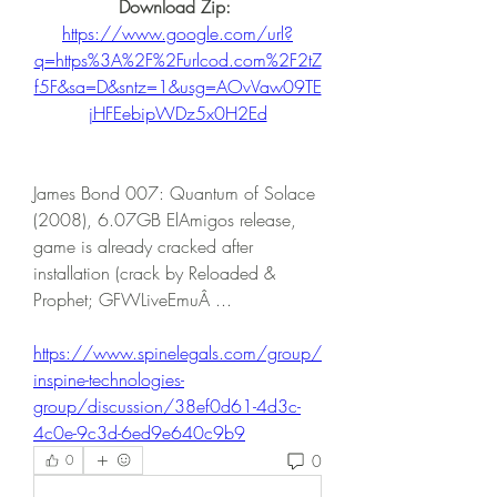
Download Zip: 
https://www.google.com/url?
q=https%3A%2F%2Furlcod.com%2F2tZ
f5F&sa=D&sntz=1&usg=AOvVaw09TE
jHFEebipWDz5x0H2Ed
James Bond 007: Quantum of Solace 
(2008), 6.07GB ElAmigos release, 
game is already cracked after 
installation (crack by Reloaded & 
Prophet; GFWLiveEmuÂ ... 
https://www.spinelegals.com/group/
inspine-technologies-
group/discussion/38ef0d61-4d3c-
4c0e-9c3d-6ed9e640c9b9
0
0