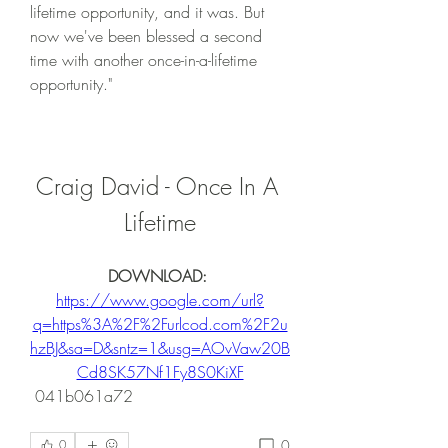
lifetime opportunity, and it was. But 
now we've been blessed a second 
time with another once-in-a-lifetime 
opportunity."
Craig David - Once In A 
Lifetime
DOWNLOAD: 
https://www.google.com/url?
q=https%3A%2F%2Furlcod.com%2F2u
hzBJ&sa=D&sntz=1&usg=AOvVaw20B
Cd8SK57Nf1Fy8S0KiXF
 041b061a72
0
0