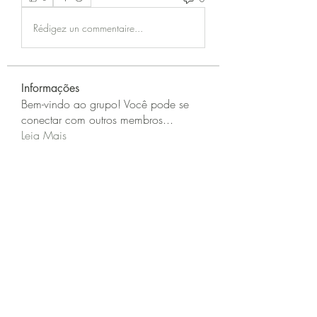
Rédigez un commentaire...
Informações
Bem-vindo ao grupo! Você pode se
conectar com outros membros
...
Leia Mais
membros
Zeus Addison
Seguir
Joseph Murphy
Seguir
Sarah Adele
Seguir
beomgyu choi
Seguir