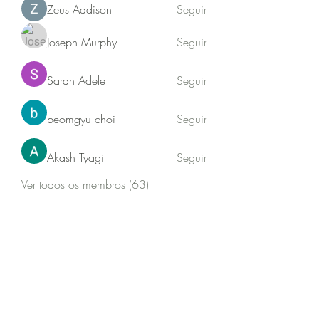
Zeus Addison
Seguir
Joseph Murphy
Seguir
Sarah Adele
Seguir
beomgyu choi
Seguir
Akash Tyagi
Seguir
Ver todos os membros (63)
Jequitibá sustentabilidade
Newsletter