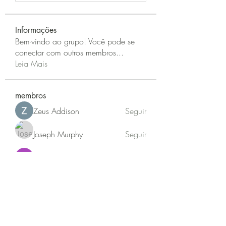
Informações
Bem-vindo ao grupo! Você pode se
conectar com outros membros
...
Leia Mais
membros
Zeus Addison
Seguir
Joseph Murphy
Seguir
Sarah Adele
Seguir
beomgyu choi
Seguir
Akash Tyagi
Seguir