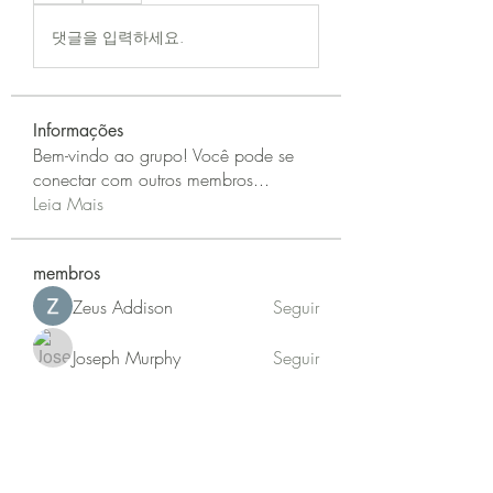
댓글을 입력하세요.
Informações
Bem-vindo ao grupo! Você pode se
conectar com outros membros
...
Leia Mais
membros
Zeus Addison
Seguir
Joseph Murphy
Seguir
Sarah Adele
Seguir
beomgyu choi
Seguir