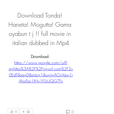
Download Tonda! 
Haneta! Mogutta! Gama 
oyabun t j !! full movie in 
italian dubbed in Mp4
Download: 
https://www.google.com/url?
q=https%3A%2F%2Fjinyurl.com%2F2u
0EdT&sa=D&sntz=1&usg=AOvVaw1r
AhoFav1INv1FSiUQG7Fs
0
0