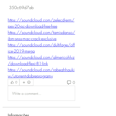
 350c69d7ab
https://soundcloud.com/zelecdjerm/
pes-20-pc-download-free-free
https://soundcloud.com/tamisdanso/
ibm-spss-mac-crack-exclusive
https://soundcloud.com/dultifage/off
ice-2019-mega
https://soundcloud.com/almericohlvz
/download-flexi-81-link
https://soundcloud.com/rabeahhauki
w/utorrent-dobreprogramy
0
0
Write a comment...
Informações