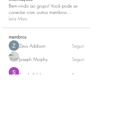
Bem-vindo ao grupo! Você pode se
conectar com outros membros
...
Leia Mais
membros
Zeus Addison
Seguir
Joseph Murphy
Seguir
Sarah Adele
Seguir
beomgyu choi
Seguir
Akash Tyagi
Seguir
Ver todos os membros (63)