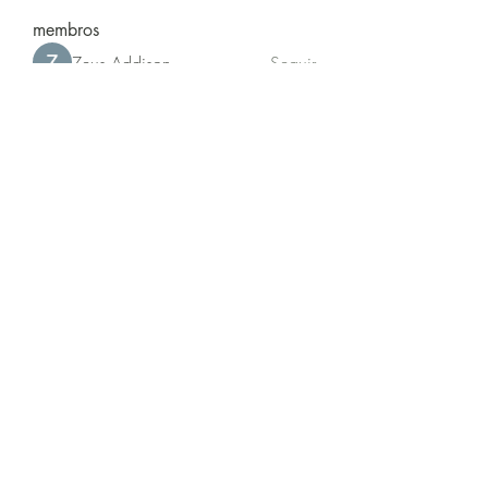
membros
Zeus Addison
Seguir
Joseph Murphy
Seguir
Sarah Adele
Seguir
beomgyu choi
Seguir
Akash Tyagi
Seguir
Ver todos os membros (63)