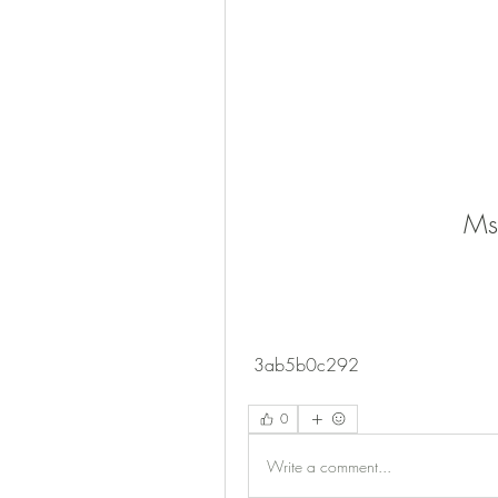
Ms
 3ab5b0c292
0
Write a comment...