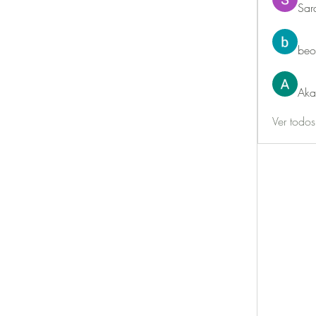
Sar
beo
Aka
Ver todo