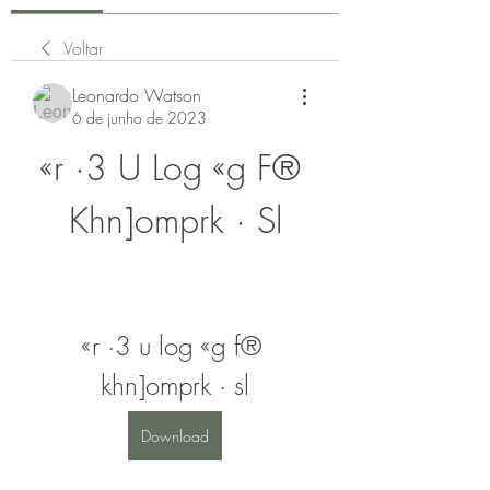
Voltar
Leonardo Watson
6 de junho de 2023
«r ·3 U Log «g F® 
Khn]omprk · Sl
«r ·3 u log «g f® 
khn]omprk · sl
Download