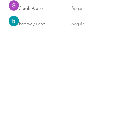
Sarah Adele
Seguir
beomgyu choi
Seguir
Akash Tyagi
Seguir
Ver todos os membros (63)
Jequitibá sustentabilidade
Newsletter
Formulário de inscrição