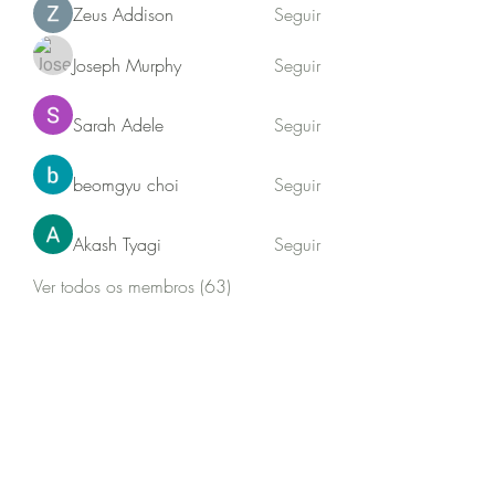
Zeus Addison
Seguir
Joseph Murphy
Seguir
Sarah Adele
Seguir
beomgyu choi
Seguir
Akash Tyagi
Seguir
Ver todos os membros (63)
Jequitibá sustentabilidade
Newsletter