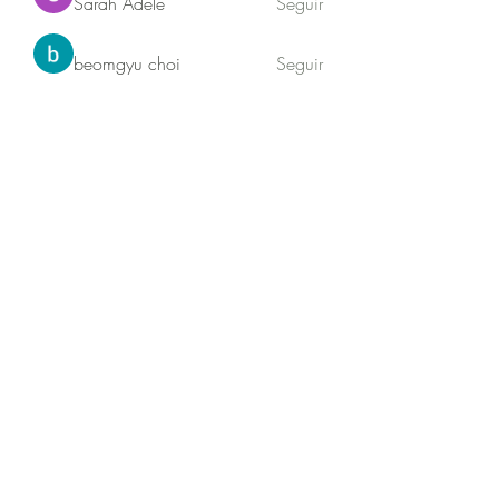
Sarah Adele
Seguir
beomgyu choi
Seguir
Akash Tyagi
Seguir
Ver todos os membros (63)
Jequitibá sustentabilidade
Newsletter
Formulário de inscrição