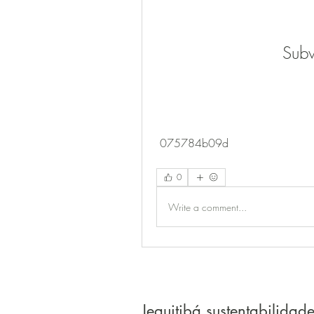
Subw
 075784b09d
0
Write a comment...
Jequitibá sustentabilidad