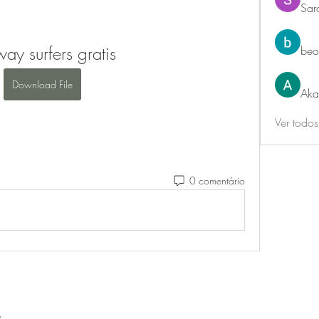
Sar
ay surfers gratis
beo
Download File
Aka
Ver todo
0 comentário
e