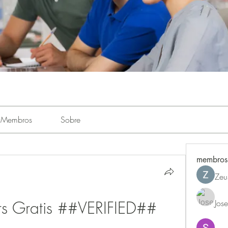
Membros
Sobre
membros
Zeu
rs Gratis ##VERIFIED##
Jos