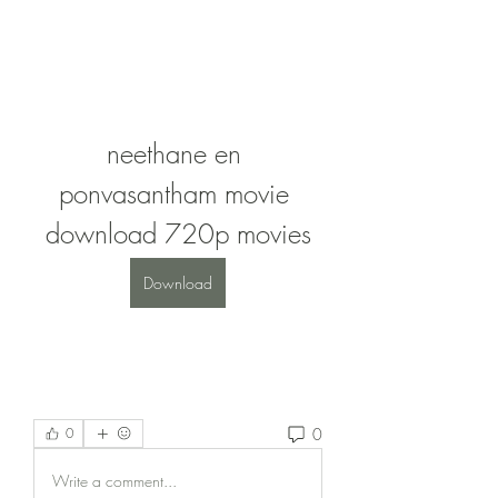
neethane en 
ponvasantham movie 
download 720p movies
Download
0
0
Write a comment...