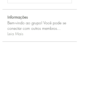
Informações
Bem-vindo ao grupo! Você pode se
conectar com outros membros
...
Leia Mais
membros
Zeus Addison
Seguir
Joseph Murphy
Seguir
Sarah Adele
Seguir
beomgyu choi
Seguir
Akash Tyagi
Seguir