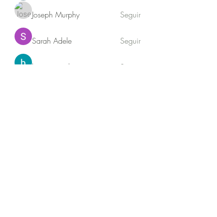
Joseph Murphy
Seguir
Sarah Adele
Seguir
beomgyu choi
Seguir
Akash Tyagi
Seguir
Ver todos os membros (63)
Jequitibá sustentabilidade
Newsletter