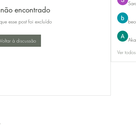
Sar
 não encontrado
que esse post foi excluído
beo
Aka
Voltar à discussão
Ver todo
e