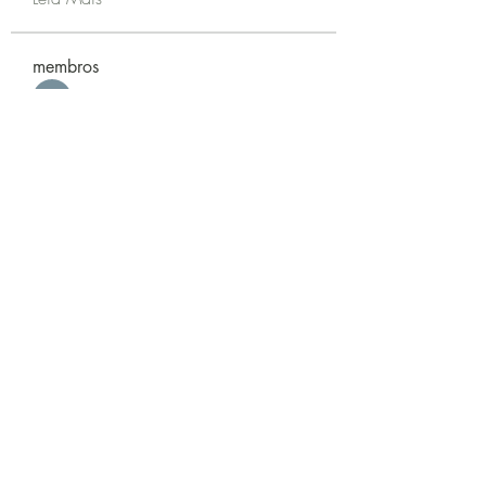
membros
Zeus Addison
Seguir
Joseph Murphy
Seguir
Sarah Adele
Seguir
beomgyu choi
Seguir
Akash Tyagi
Seguir
Ver todos os membros (63)