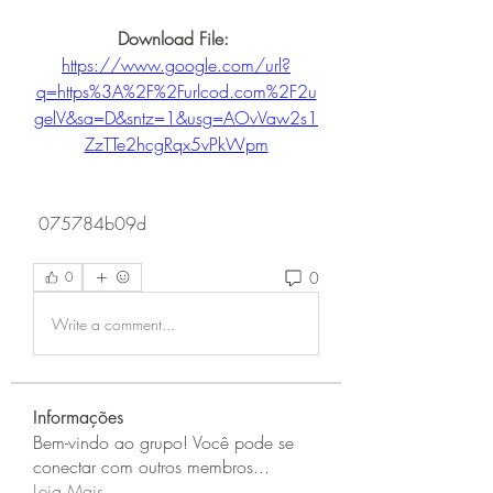
Download File: 
https://www.google.com/url?
q=https%3A%2F%2Furlcod.com%2F2u
gelV&sa=D&sntz=1&usg=AOvVaw2s1
ZzTTe2hcgRqx5vPkWpm
 075784b09d
0
0
Write a comment...
Informações
Bem-vindo ao grupo! Você pode se
conectar com outros membros
...
Leia Mais