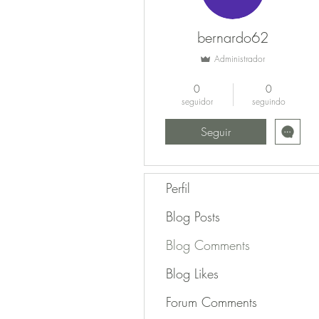
bernardo62
Administrador
Verificado
+
4
0
0
seguidor
seguindo
Seguir
Perfil
Blog Posts
Blog Comments
Blog Likes
Forum Comments